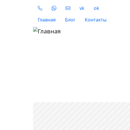
Перейти к основному содержанию
Social
vk
ok
Верхнее меню
Главная
Блог
Контакты