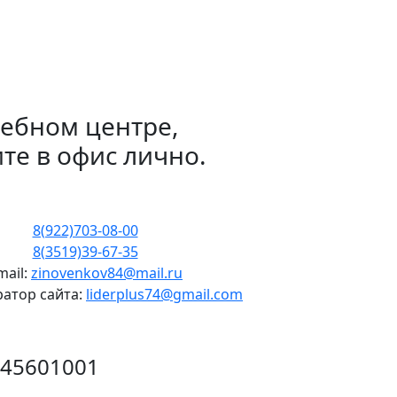
чебном центре,
ите в офис лично.
8(922)703-08-00
8(3519)39-67-35
mail:
zinovenkov84@mail.ru
атор сайта:
liderplus74@gmail.com
745601001