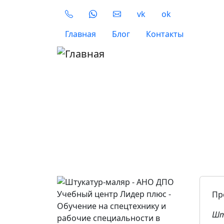
Перейти к основному содержанию
Social
vk
ok
Верхнее меню
Главная
Блог
Контакты
Пр
Шт