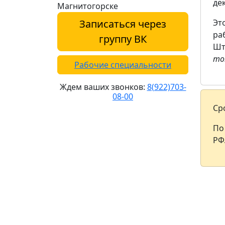
де
Записаться через
Эт
ра
группу ВК
Шт
то
Рабочие специальности
Ждем ваших звонков:
8(922)703-
08-00
Ср
По
РФ