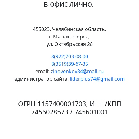
в офис лично.
455023, Челябинская область,
г. Магнитогорск,
ул. Октябрьская 28
8(922)703-08-00
8(3519)39-67-35
email:
zinovenkov84@mail.ru
администратор сайта:
liderplus74@gmail.com
ОГРН 1157400001703, ИНН/КПП
7456028573 / 745601001