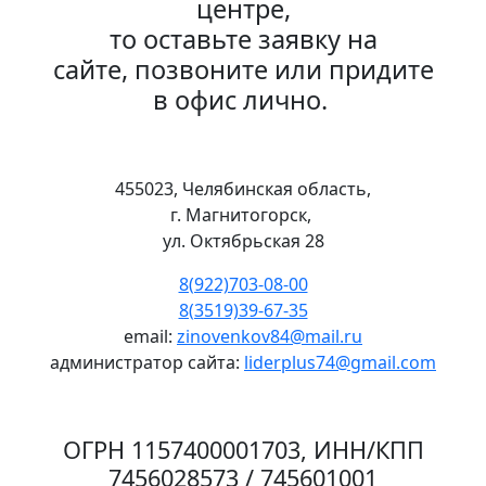
центре,
то оставьте заявку на
сайте, позвоните или придите
в офис лично.
455023, Челябинская область,
г. Магнитогорск,
ул. Октябрьская 28
8(922)703-08-00
8(3519)39-67-35
email:
zinovenkov84@mail.ru
администратор сайта:
liderplus74@gmail.com
ОГРН 1157400001703, ИНН/КПП
7456028573 / 745601001