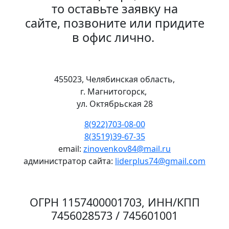
то оставьте заявку на
сайте, позвоните или придите
в офис лично.
455023, Челябинская область,
г. Магнитогорск,
ул. Октябрьская 28
8(922)703-08-00
8(3519)39-67-35
email:
zinovenkov84@mail.ru
администратор сайта:
liderplus74@gmail.com
ОГРН 1157400001703, ИНН/КПП
7456028573 / 745601001