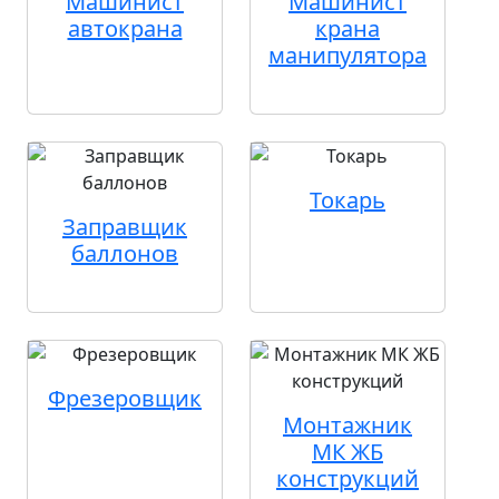
Машинист
Машинист
автокрана
крана
манипулятора
Токарь
Заправщик
баллонов
Фрезеровщик
Монтажник
МК ЖБ
конструкций